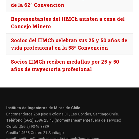
de la 62ª Convención
Representantes del IIMCh asisten a cena del
Consejo Minero
Socios del IIMCh celebran sus 25 y 50 años de
vida profesional en la 58ª Convención
Socios IIMCh reciben medallas por 25 y 50
años de trayectoria profesional
Instituto de Ingenieros de Minas de Chile
Encomenderos 260 piso 3 oficina 31, Las Condes, Santiago-Chile.
Teléfono
:(56-2) 2586 25 45 (momentáneamente fuera de servicio)
Celular:
(56-9) 9346 8839
Casilla 14668 Correo 21 Santiago