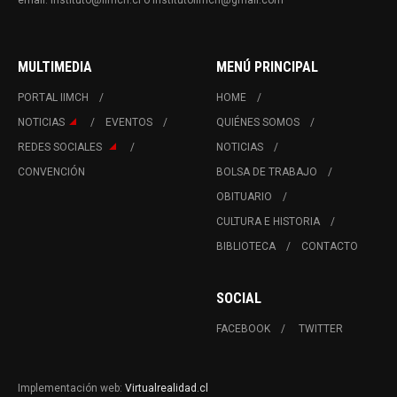
email: instituto@iimch.cl o institutoiimch@gmail.com
MULTIMEDIA
MENÚ PRINCIPAL
PORTAL IIMCH
HOME
NOTICIAS
EVENTOS
QUIÉNES SOMOS
REDES SOCIALES
NOTICIAS
CONVENCIÓN
BOLSA DE TRABAJO
OBITUARIO
CULTURA E HISTORIA
BIBLIOTECA
CONTACTO
SOCIAL
FACEBOOK
TWITTER
Implementación web:
Virtualrealidad.cl