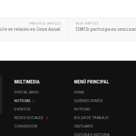
PREVIOUS ARTICLE
NEXT ARTICLE
hile se reúnen en Cena Anual
IIMCh participa en seminar
MULTIMEDIA
MENÚ PRINCIPAL
PORTAL IIMCH
HOME
NOTICIAS
QUIÉNES SOMOS
EVENTOS
NOTICIAS
REDES SOCIALES
BOLSA DE TRABAJO
CONVENCIÓN
OBITUARIO
CULTURA E HISTORIA