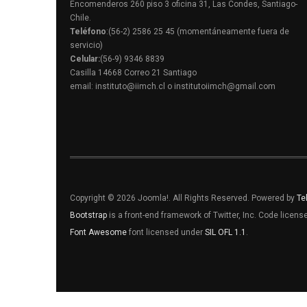
Encomenderos 260 piso 3 oficina 31, Las Condes, Santiago-
Chile.
Teléfono
:(56-2) 2586 25 45 (momentáneamente fuera de
servicio)
Celular:
(56-9) 9346 8839
Casilla 14668 Correo 21 Santiago
email: instituto@iimch.cl o institutoiimch@gmail.com
Copyright © 2026 Joomla!. All Rights Reserved. Powered by
Te
Bootstrap
is a front-end framework of Twitter, Inc. Code licen
Font Awesome
font licensed under
SIL OFL 1.1
.