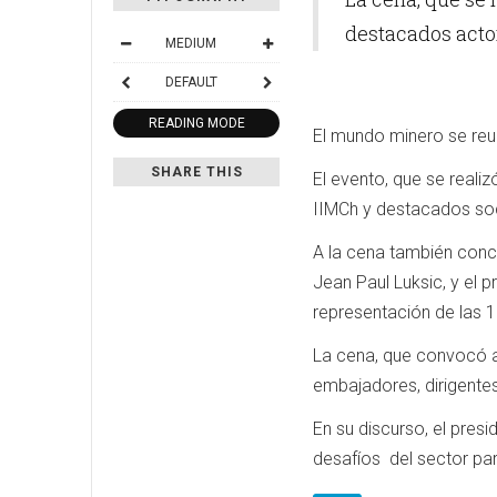
destacados actor
MEDIUM
DEFAULT
READING MODE
El mundo minero se reun
SHARE THIS
El evento, que se reali
IIMCh y destacados soci
A la cena también concur
Jean Paul Luksic, y el p
representación de las 
La cena, que convocó a
embajadores, dirigentes
En su discurso, el presi
desafíos del sector par