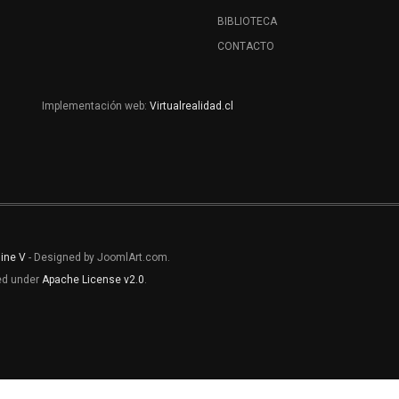
BIBLIOTECA
CONTACTO
Implementación web:
Virtualrealidad.cl
line V
- Designed by JoomlArt.com.
sed under
Apache License v2.0
.