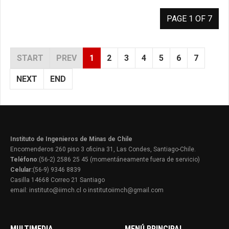
PAGE 1 OF 7
START
PREV
1
2
3
4
5
6
7
NEXT
END
Instituto de Ingenieros de Minas de Chile
Encomenderos 260 piso 3 oficina 31, Las Condes, Santiago-Chile.
Teléfono
:(56-2) 2586 25 45 (momentáneamente fuera de servicio)
Celular:
(56-9) 9346 8839
Casilla 14668 Correo 21 Santiago
email: instituto@iimch.cl o institutoiimch@gmail.com
MULTIMEDIA
MENÚ PRINCIPAL