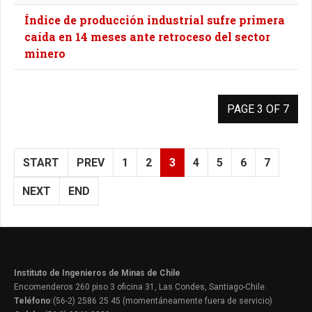
Índice de producción industrial sufre primera
caída en 14 meses ante retroceso del sector
minero
PAGE 3 OF 7
START
PREV
1
2
3
4
5
6
7
NEXT
END
Instituto de Ingenieros de Minas de Chile
Encomenderos 260 piso 3 oficina 31, Las Condes, Santiago-Chile.
Teléfono
:(56-2) 2586 25 45 (momentáneamente fuera de servicio)