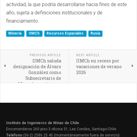
actividad, la que podría desarrollarse hacia fines de este
año, sujeta a definiciones institucionales y de
financiamiento.
Minería
IIMCh
Recursos Espaciales
Rusia
PREVIOUS ARTICLE
NEXT ARTICLE
IIMCh saluda
IIMCh en receso por
designación de Álvaro
vacaciones de verano
González como
2026
Subsecretario de
Minería y reitera su
compromiso con el
desarrollo del sector
Instituto de Ingenieros de Minas de Chile
Encomenderos 260 piso 3 oficina 31, Las Condes, Santiago-Chile.
Teléfono
:(56-2) 2586 25 45 (momentáneamente fuera de servicio)