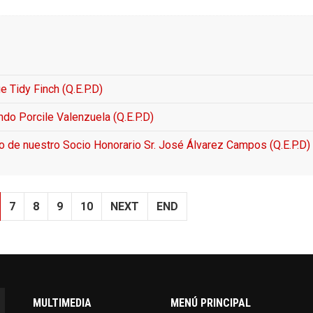
 Tidy Finch (Q.E.P.D)
do Porcile Valenzuela (Q.E.P.D)
 de nuestro Socio Honorario Sr. José Álvarez Campos (Q.E.P.D)
7
8
9
10
NEXT
END
MULTIMEDIA
MENÚ PRINCIPAL