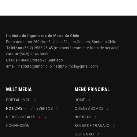
Instituto de Ingenieros de Minas de Chile
Encomenderos 260 piso 3 oficina 31, Las Condes, Santiago-Chile.
Teléfono
:(56-2) 2586 25 45 (momentáneamente fuera de servicio)
Celular:
(56-9) 9346 8839
Casilla 14668 Correo 21 Santiago
email: instituto@iimch.cl o institutoiimch@gmail.com
MULTIMEDIA
MENÚ PRINCIPAL
PORTAL IIMCH
HOME
NOTICIAS
EVENTOS
QUIÉNES SOMOS
REDES SOCIALES
NOTICIAS
CONVENCIÓN
BOLSA DE TRABAJO
OBITUARIO