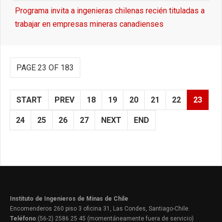
Programa invita a ingenieras chilenas recién tituladas a
trabajar en empresas mineras canadienses
PAGE 23 OF 183
START
PREV
18
19
20
21
22
23
24
25
26
27
NEXT
END
Instituto de Ingenieros de Minas de Chile
Encomenderos 260 piso 3 oficina 31, Las Condes, Santiago-Chile.
Teléfono
:(56-2) 2586 25 45 (momentáneamente fuera de servicio)