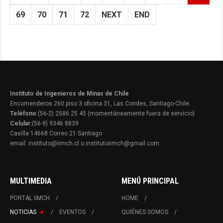
69
70
71
72
NEXT
END
Instituto de Ingenieros de Minas de Chile
Encomenderos 260 piso 3 oficina 31, Las Condes, Santiago-Chile.
Teléfono
:(56-2) 2586 25 45 (momentáneamente fuera de servicio)
Celular:
(56-9) 9346 8839
Casilla 14668 Correo 21 Santiago
email: instituto@iimch.cl o institutoiimch@gmail.com
MULTIMEDIA
MENÚ PRINCIPAL
PORTAL IIMCH
HOME
NOTICIAS
EVENTOS
QUIÉNES SOMOS