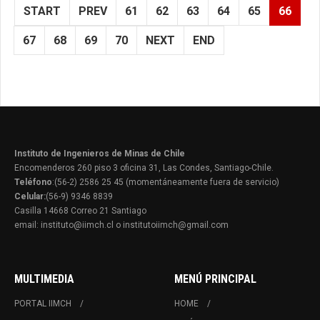
START
PREV
61
62
63
64
65
66
67
68
69
70
NEXT
END
Instituto de Ingenieros de Minas de Chile
Encomenderos 260 piso 3 oficina 31, Las Condes, Santiago-Chile.
Teléfono
:(56-2) 2586 25 45 (momentáneamente fuera de servicio)
Celular:
(56-9) 9346 8839
Casilla 14668 Correo 21 Santiago
email: instituto@iimch.cl o institutoiimch@gmail.com
MULTIMEDIA
MENÚ PRINCIPAL
PORTAL IIMCH
HOME