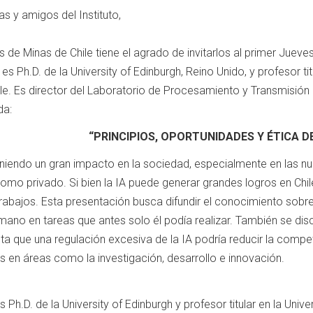
s y amigos del Instituto,
ros de Minas de Chile tiene el agrado de invitarlos al primer Jue
a
es Ph.D. de la University of Edinburgh, Reino Unido, y profesor t
ile. Es director del Laboratorio de Procesamiento y Transmisión 
ada:
“PRINCIPIOS, OPORTUNIDADES Y ÉTICA DE 
teniendo un gran impacto en la sociedad, especialmente en las n
como privado. Si bien la IA puede generar grandes logros en Chil
abajos. Esta presentación busca difundir el conocimiento sobre
mano en tareas que antes solo él podía realizar. También se discu
a que una regulación excesiva de la IA podría reducir la competi
 en áreas como la investigación, desarrollo e innovación.
Ph.D. de la University of Edinburgh y profesor titular en la Univ