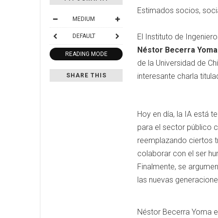
Estimados socios, socia
MEDIUM
El Instituto de Ingenie
DEFAULT
Néstor Becerra Yom
READING MODE
de la Universidad de Ch
interesante charla titul
SHARE THIS
Hoy en día, la IA está 
para el sector público 
reemplazando ciertos tr
colaborar con el ser hu
Finalmente, se argument
las nuevas generaciones
Néstor Becerra Yoma es 