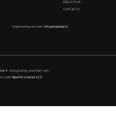
BIBLIOTECA
CONTACTO
Implementación web:
Virtualrealidad.cl
line V
- Designed by JoomlArt.com.
sed under
Apache License v2.0
.