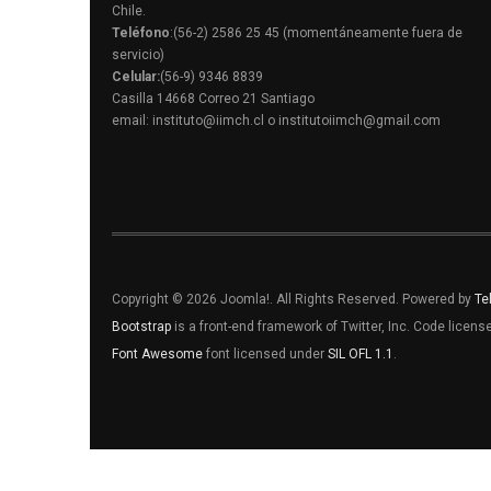
Chile.
Teléfono
:(56-2) 2586 25 45 (momentáneamente fuera de
servicio)
Celular:
(56-9) 9346 8839
Casilla 14668 Correo 21 Santiago
email: instituto@iimch.cl o institutoiimch@gmail.com
Copyright © 2026 Joomla!. All Rights Reserved. Powered by
Te
Bootstrap
is a front-end framework of Twitter, Inc. Code licen
Font Awesome
font licensed under
SIL OFL 1.1
.