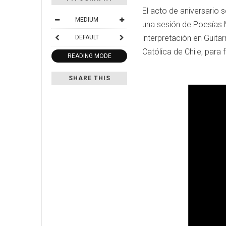
El acto de aniversario s
MEDIUM
una sesión de Poesías M
interpretación en Guita
DEFAULT
Católica de Chile, para
READING MODE
SHARE THIS