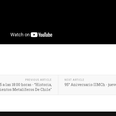
PREVIOUS ARTICLE
NEXT ARTICLE
a las 18:00 horas - “Historia,
95° Aniversario IIMCh - jueve
ientos Metalíferos De Chile"