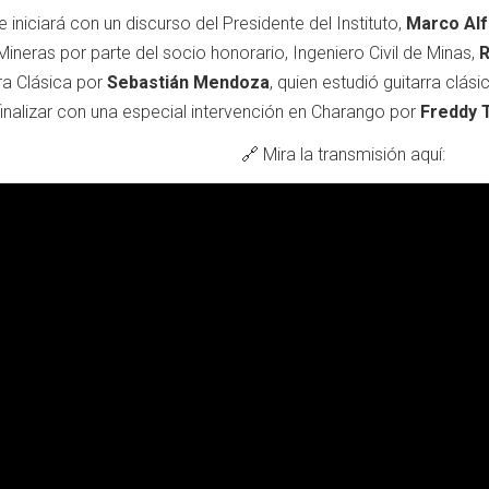
e iniciará con un discurso del Presidente del Instituto,
Marco Alf
ineras por parte del socio honorario, Ingeniero Civil de Minas,
R
rra Clásica por
Sebastián Mendoza
, quien estudió guitarra clási
 finalizar con una especial intervención en Charango por
Freddy 
🔗 Mira la transmisión aquí: