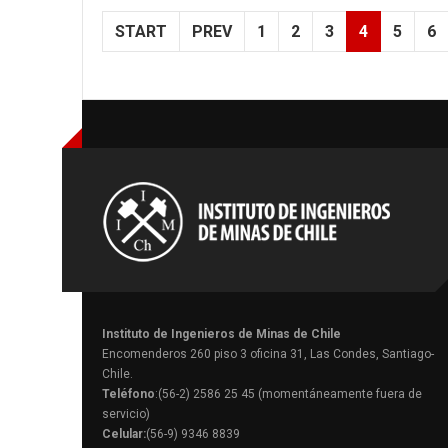
START
PREV
1
2
3
4
5
6
Instituto de Ingenieros de Minas de Chile
Encomenderos 260 piso 3 oficina 31, Las Condes, Santiago-
Chile.
Teléfono
:(56-2) 2586 25 45 (momentáneamente fuera de
servicio)
Celular:
(56-9) 9346 8839