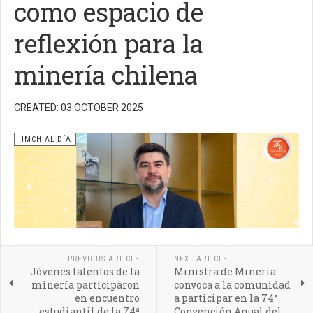
como espacio de
reflexión para la
minería chilena
CREATED: 03 OCTOBER 2025
IIMCH AL DÍA
PREVIOUS ARTICLE
NEXT ARTICLE
Jóvenes talentos de la
Ministra de Minería
minería participaron
convoca a la comunidad
en encuentro
a participar en la 74ª
estudiantil de la 74ª
Convención Anual del