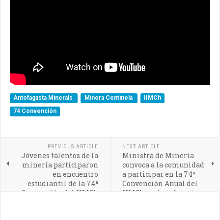
Antofagasta Minerals
Minera Centinela
IIMCh
74 Convención
PREVIOUS ARTICLE
NEXT ARTICLE
Jóvenes talentos de la
Ministra de Minería
minería participaron
convoca a la comunidad
en encuentro
a participar en la 74ª
estudiantil de la 74ª
Convención Anual del
Convención del IIMCh
IIMCh en Antofagasta