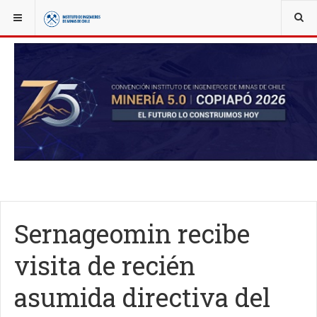
YOU ARE HERE:
NOTICIAS
IIMCH AL DÍA
Sernageomin recibe
visita de recién
asumida directiva del