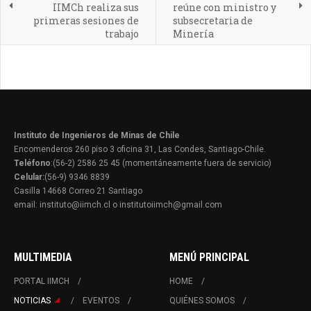
IIMCh realiza sus
reúne con ministro y
primeras sesiones de
subsecretaria de
trabajo
Minería
Instituto de Ingenieros de Minas de Chile
Encomenderos 260 piso 3 oficina 31, Las Condes, Santiago-Chile.
Teléfono
:(56-2) 2586 25 45 (momentáneamente fuera de servicio)
Celular:
(56-9) 9346 8839
Casilla 14668 Correo 21 Santiago
email: instituto@iimch.cl o institutoiimch@gmail.com
MULTIMEDIA
MENÚ PRINCIPAL
PORTAL IIMCH
HOME
NOTICIAS
EVENTOS
QUIÉNES SOMOS