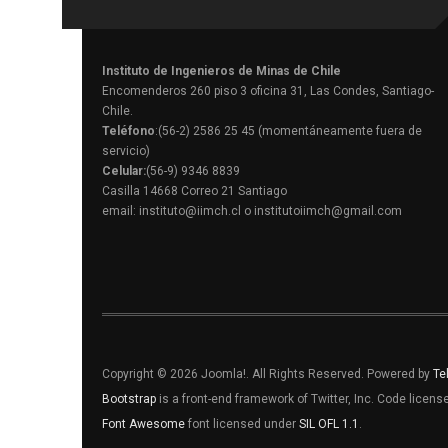
Instituto de Ingenieros de Minas de Chile
Encomenderos 260 piso 3 oficina 31, Las Condes, Santiago-
Chile.
Teléfono
:(56-2) 2586 25 45 (momentáneamente fuera de
servicio)
Celular:
(56-9) 9346 8839
Casilla 14668 Correo 21 Santiago
email: instituto@iimch.cl o institutoiimch@gmail.com
Copyright © 2026 Joomla!. All Rights Reserved. Powered by
Te
Bootstrap
is a front-end framework of Twitter, Inc. Code licen
Font Awesome
font licensed under
SIL OFL 1.1
.