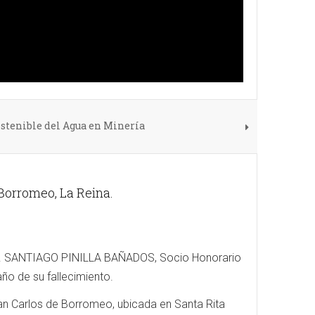
ostenible del Agua en Minería
 Borromeo, La Reina.
l Sr. SANTIAGO PINILLA BAÑADOS, Socio Honorario
ño de su fallecimiento.
 San Carlos de Borromeo, ubicada en Santa Rita