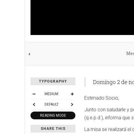
Mes
Domingo 2 de nov
TYPOGRAPHY
MEDIUM
Estimado Socio,
DEFAULT
Junto con saludarle y 
READING MODE
(q.e.p.d.), informa que
SHARE THIS
La misa se realizará el