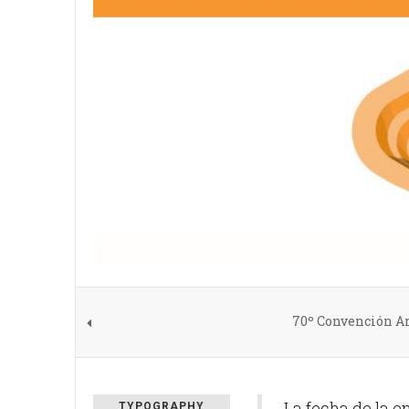
70º Convención An
La fecha de la e
TYPOGRAPHY