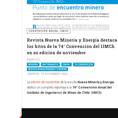
CONVENCIÓN ANUAL IIMCH
Revista Nueva Minería y Energía destaca
los hitos de la 74° Convención del IIMCh
en su edición de noviembre
EVENTOS
MINERÍA
ANTOFAGASTA
IIMCH
74 CONVENCIÓN
REVISTA NUEVA MINERÍA Y ENERGÍA
CREATED: 13 NOVEMBER 2025
La
edición de noviembre
de la revista
Nueva Minería y Energía
dedicó un completo reportaje a la
74° Convención Anual del
Instituto de Ingenieros de Minas de Chile
(
IIMCh
),
desarrollada entre el 12 y el 16 de octubre en el
Hotel Antofagasta
El medio, que actúa como una de las plataformas periodísticas
más influyentes del sector, profundizó en los ejes conceptuales del
encuentro bajo el lema “Minería chilena: evolución, desafíos y futur