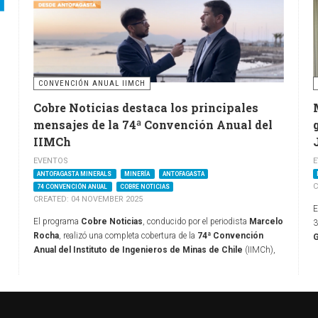
CONVENCIÓN ANUAL IIMCH
Cobre Noticias destaca los principales
mensajes de la 74ª Convención Anual del
IIMCh
EVENTOS
E
ANTOFAGASTA MINERALS
MINERÍA
ANTOFAGASTA
C
74 CONVENCIÓN ANUAL
COBRE NOTICIAS
CREATED: 04 NOVEMBER 2025
E
El programa
Cobre Noticias
, conducido por el periodista
Marcelo
3
Rocha
, realizó una completa cobertura de la
74ª Convención
G
Anual del Instituto de Ingenieros de Minas de Chile
(IIMCh),
m
.
encuentro que reunió en Antofagasta a los principales
g
representantes de la minería nacional, autoridades, académicos y
E
profesionales del sector.
a
o
r