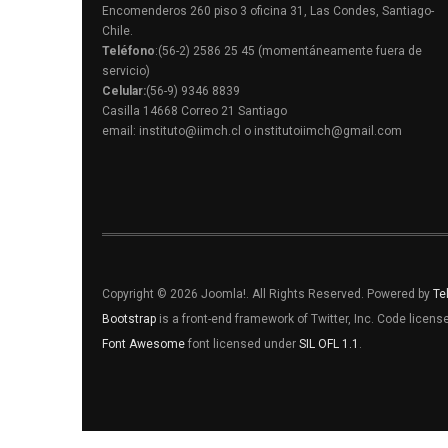
Encomenderos 260 piso 3 oficina 31, Las Condes, Santiago-
Chile.
Teléfono
:(56-2) 2586 25 45 (momentáneamente fuera de
servicio)
Celular:
(56-9) 9346 8839
Casilla 14668 Correo 21 Santiago
email: instituto@iimch.cl o institutoiimch@gmail.com
Copyright © 2026 Joomla!. All Rights Reserved. Powered by
Te
Bootstrap
is a front-end framework of Twitter, Inc. Code licen
Font Awesome
font licensed under
SIL OFL 1.1
.