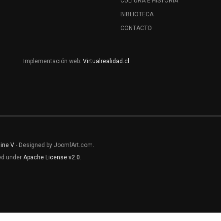
CULTURA E HISTORIA
BIBLIOTECA
CONTACTO
Implementación web:
Virtualrealidad.cl
line V
- Designed by JoomlArt.com.
sed under
Apache License v2.0
.