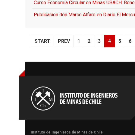
Curso Economía Circular en Minas USACH: Benef
Publicación don Marco Alfaro en Diario El Mercu
START
PREV
1
2
3
4
5
6
Instituto de Ingenieros de Minas de Chile