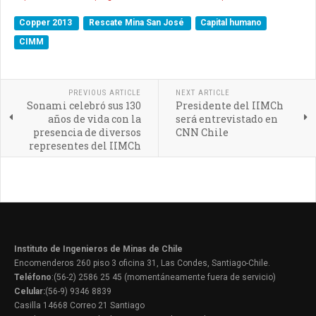
Copper 2013
Rescate Mina San José
Capital humano
CIMM
PREVIOUS ARTICLE
NEXT ARTICLE
Sonami celebró sus 130
Presidente del IIMCh
años de vida con la
será entrevistado en
presencia de diversos
CNN Chile
representes del IIMCh
Instituto de Ingenieros de Minas de Chile
Encomenderos 260 piso 3 oficina 31, Las Condes, Santiago-Chile.
Teléfono
:(56-2) 2586 25 45 (momentáneamente fuera de servicio)
Celular:
(56-9) 9346 8839
Casilla 14668 Correo 21 Santiago