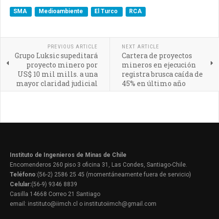
SMA
Medioambiente
El Turco
RCA
PREVIOUS ARTICLE
NEXT ARTICLE
Grupo Luksic supeditará
Cartera de proyectos
proyecto minero por
mineros en ejecución
US$ 10 mil mills. a una
registra brusca caída de
mayor claridad judicial
45% en último año
Instituto de Ingenieros de Minas de Chile
Encomenderos 260 piso 3 oficina 31, Las Condes, Santiago-Chile.
Teléfono
:(56-2) 2586 25 45 (momentáneamente fuera de servicio)
Celular:
(56-9) 9346 8839
Casilla 14668 Correo 21 Santiago
email: instituto@iimch.cl o institutoiimch@gmail.com