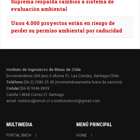
Suprema respalda cambios a sistema de
evaluación ambiental
Unos 4.000 proyectos están en riesgo de
perder su permiso ambiental por caducidad
Instituto de Ingenieros de Minas de Chile
Encomenderos 260 piso 3 oficina 31, Las Condes, Santiago-Chile.
Teléfono
:(56-2) 2586 25 45 (momentáneamente fuera de servicio)
Celular:
(56-9) 9346 8839
Casilla 14668 Correo 21 Santiago
email: instituto@iimch.cl o institutoiimch@gmail.com
MULTIMEDIA
MENÚ PRINCIPAL
PORTAL IIMCH
HOME