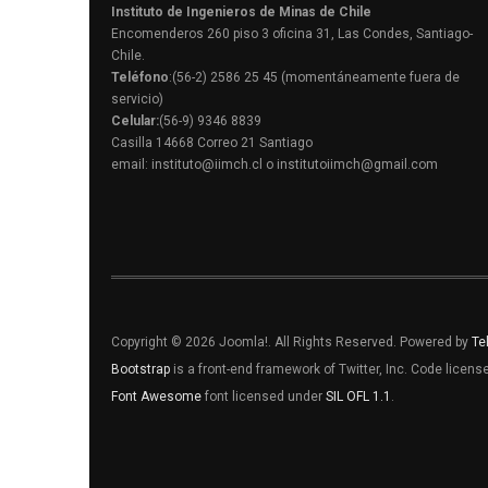
Instituto de Ingenieros de Minas de Chile
Encomenderos 260 piso 3 oficina 31, Las Condes, Santiago-
Chile.
Teléfono
:(56-2) 2586 25 45 (momentáneamente fuera de
servicio)
Celular:
(56-9) 9346 8839
Casilla 14668 Correo 21 Santiago
email: instituto@iimch.cl o institutoiimch@gmail.com
Copyright © 2026 Joomla!. All Rights Reserved. Powered by
Te
Bootstrap
is a front-end framework of Twitter, Inc. Code licen
Font Awesome
font licensed under
SIL OFL 1.1
.