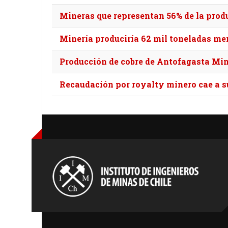
Mineras que representan 56% de la prod
Minería produciría 62 mil toneladas men
Producción de cobre de Antofagasta Min
Recaudación por royalty minero cae a s