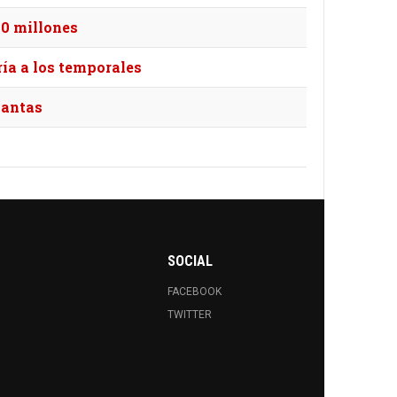
60 millones
ría a los temporales
lantas
SOCIAL
FACEBOOK
TWITTER