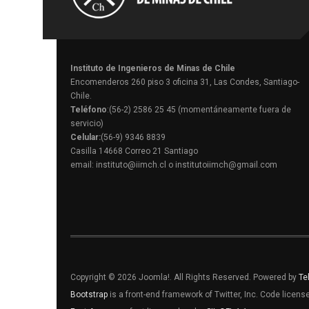
Instituto de Ingenieros de Minas de Chile
Encomenderos 260 piso 3 oficina 31, Las Condes, Santiago-
Chile.
Teléfono
:(56-2) 2586 25 45 (momentáneamente fuera de
servicio)
Celular:
(56-9) 9346 8839
Casilla 14668 Correo 21 Santiago
email: instituto@iimch.cl o institutoiimch@gmail.com
Copyright © 2026 Joomla!. All Rights Reserved. Powered by
Te
Bootstrap
is a front-end framework of Twitter, Inc. Code licen