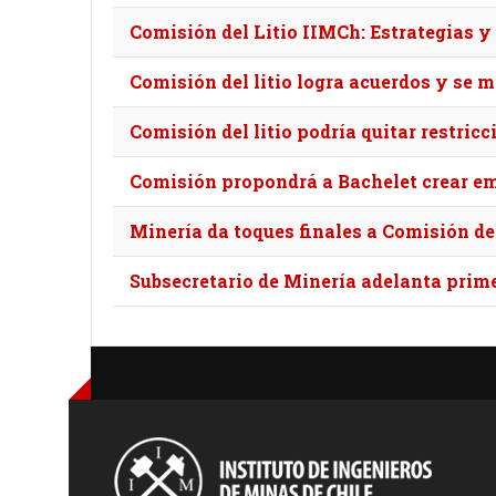
Comisión del Litio IIMCh: Estrategias y p
Comisión del litio logra acuerdos y se m
Comisión del litio podría quitar restric
Comisión propondrá a Bachelet crear emp
Minería da toques finales a Comisión de
Subsecretario de Minería adelanta prime