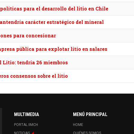
olíticas para el desarrollo del litio en Chile
antendría carácter estratégico del mineral
ciones para concesionar
resa pública para explotar litio en salares
l Litio: tendría 26 miembros
ros consensos sobre el litio
MULTIMEDIA
MENÚ PRINCIPAL
PORTAL IIMCH
HOME
NOTICIAS
QUIÉNES SOMOS