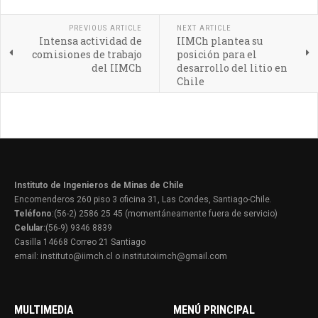
PREVIOUS ARTICLE
NEXT ARTICLE
Intensa actividad de
IIMCh plantea su
comisiones de trabajo
posición para el
del IIMCh
desarrollo del litio en
Chile
Instituto de Ingenieros de Minas de Chile
Encomenderos 260 piso 3 oficina 31, Las Condes, Santiago-Chile.
Teléfono
:(56-2) 2586 25 45 (momentáneamente fuera de servicio)
Celular:
(56-9) 9346 8839
Casilla 14668 Correo 21 Santiago
email: instituto@iimch.cl o institutoiimch@gmail.com
MULTIMEDIA
MENÚ PRINCIPAL