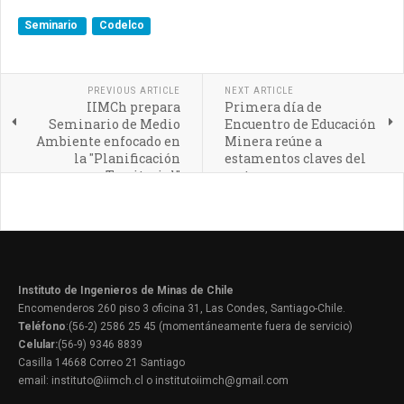
Seminario
Codelco
PREVIOUS ARTICLE
NEXT ARTICLE
IIMCh prepara
Primera día de
Seminario de Medio
Encuentro de Educación
Ambiente enfocado en
Minera reúne a
la "Planificación
estamentos claves del
Territorial"
sector
Instituto de Ingenieros de Minas de Chile
Encomenderos 260 piso 3 oficina 31, Las Condes, Santiago-Chile.
Teléfono
:(56-2) 2586 25 45 (momentáneamente fuera de servicio)
Celular:
(56-9) 9346 8839
Casilla 14668 Correo 21 Santiago
email: instituto@iimch.cl o institutoiimch@gmail.com