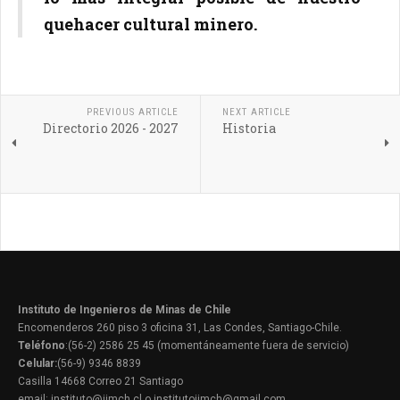
quehacer cultural minero.
PREVIOUS ARTICLE
NEXT ARTICLE
Directorio 2026 - 2027
Historia
Instituto de Ingenieros de Minas de Chile
Encomenderos 260 piso 3 oficina 31, Las Condes, Santiago-Chile.
Teléfono
:(56-2) 2586 25 45 (momentáneamente fuera de servicio)
Celular:
(56-9) 9346 8839
Casilla 14668 Correo 21 Santiago
email: instituto@iimch.cl o institutoiimch@gmail.com