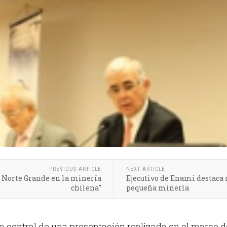
PREVIOUS ARTICLE
NEXT ARTICLE
l Norte Grande en la minería
Ejecutivo de Enami destaca r
chilena"
pequeña minería
ma central de una presentación realizada en el marco d