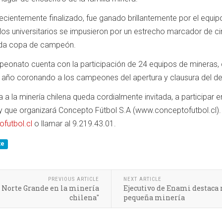
cientemente finalizado, fue ganado brillantemente por el equipo
los universitarios se impusieron por un estrecho marcador de ci
lada copa de campeón.
onato cuenta con la participación de 24 equipos de mineras, 
l año coronando a los campeones del apertura y clausura del de
da a la minería chilena queda cordialmente invitada, a participar
 que organizará Concepto Fútbol S.A (www.conceptofutbol.cl). P
futbol.cl
o llamar al 9.219.43.01.
te
PREVIOUS ARTICLE
NEXT ARTICLE
l Norte Grande en la minería
Ejecutivo de Enami destaca r
chilena"
pequeña minería