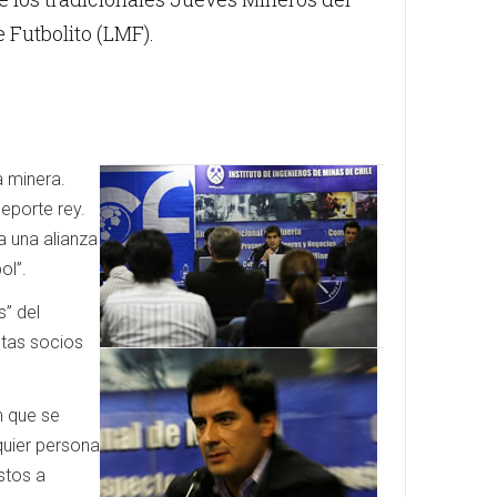
 Futbolito (LMF).
a minera.
eporte rey.
a una alianza
ol”.
s” del
stas socios
ón que se
quier persona
stos a