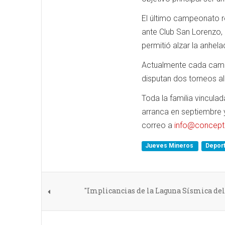
El último campeonato re
ante Club San Lorenzo, 
permitió alzar la anhe
Actualmente cada campe
disputan dos torneos a
Toda la familia vincula
arranca en septiembre y
correo a
info@concepto
Jueves Mineros
Depor
"Implicancias de la Laguna Sísmica de