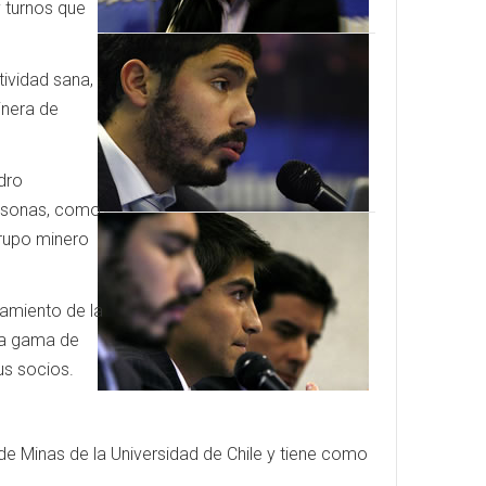
y turnos que
tividad sana,
inera de
dro
personas, como
grupo minero
ramiento de la
lia gama de
us socios.
 de Minas de la Universidad de Chile y tiene como