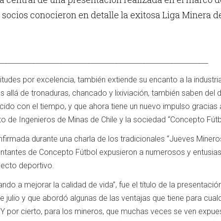
 socios conocieron en detalle la exitosa Liga Minera de
_____________________________________________________________
titudes por excelencia, también extiende su encanto a la industri
 allá de tronaduras, chancado y lixiviación, también saben del d
cido con el tiempo, y que ahora tiene un nuevo impulso gracias 
uto de Ingenieros de Minas de Chile y la sociedad “Concepto Fútb
firmada durante una charla de los tradicionales “Jueves Minero
sentantes de Concepto Fútbol expusieron a numerosos y entusia
yecto deportivo.
ando a mejorar la calidad de vida”, fue el título de la presentaci
de julio y que abordó algunas de las ventajas que tiene para cual
. Y por cierto, para los mineros, que muchas veces se ven expue