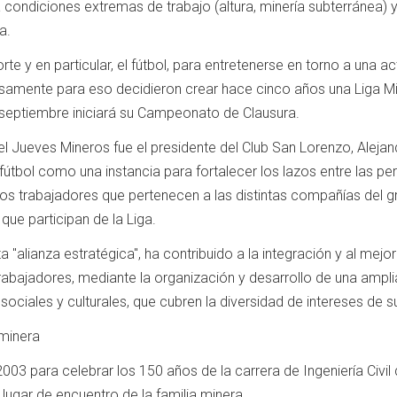
 condiciones extremas de trabajo (altura, minería subterránea) 
a.
te y en particular, el fútbol, para entretenerse en torno a una ac
cisamente para eso decidieron crear hace cinco años una Liga M
 septiembre iniciará su Campeonato de Clausura.
el Jueves Mineros fue el presidente del Club San Lorenzo, Alejan
fútbol como una instancia para fortalecer los lazos entre las 
los trabajadores que pertenecen a las distintas compañías del 
que participan de la Liga.
 "alianza estratégica", ha contribuido a la integración y al mejo
trabajadores, mediante la organización y desarrollo de una amp
sociales y culturales, que cubren la diversidad de intereses de s
 minera
003 para celebrar los 150 años de la carrera de Ingeniería Civil
n lugar de encuentro de la familia minera.