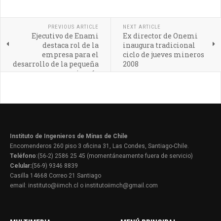
PREVIOUS ARTICLE
NEXT ARTICLE
Ejecutivo de Enami
Ex director de Onemi
destaca rol de la
inaugura tradicional
empresa para el
ciclo de jueves mineros
desarrollo de la pequeña
2008
minería
Instituto de Ingenieros de Minas de Chile
Encomenderos 260 piso 3 oficina 31, Las Condes, Santiago-Chile.
Teléfono
:(56-2) 2586 25 45 (momentáneamente fuera de servicio)
Celular:
(56-9) 9346 8839
Casilla 14668 Correo 21 Santiago
email: instituto@iimch.cl o institutoiimch@gmail.com