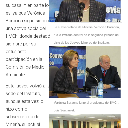
su casa. Y en parte lo
es, ya que Verónica
Baraona sigue siendo
La subsecretaria de Minería, Verónica Baraona,
una activa socia del
fue la invitada central de la segunda jornada del
IIMCh, donde destacó
ciclo de los Jueves Mineros del Instituto.
siempre por su
entusiasta
participación en la
Comisión de Medio
Ambiente.
Este jueves volvió a la
sede del Instituto,
aunque esta vez lo
Verónica Baraona junto al presidente del IIMCh,
hizo como
Luis Sougarret.
subsecretaria de
Minería, su actual