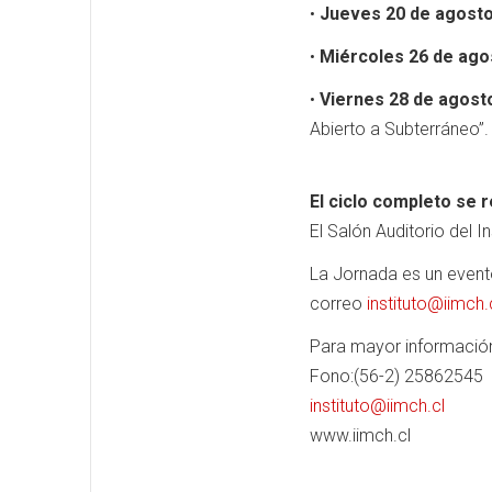
•
Jueves 20 de agost
•
Miércoles 26 de ago
•
Viernes 28 de agost
Abierto a Subterráneo”.
El ciclo completo se r
El Salón Auditorio del 
La Jornada es un evento
correo
instituto@iimch.
Para mayor información
Fono:(56-2) 25862545
instituto@iimch.cl
www.iimch.cl