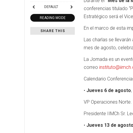
Durante el
“Mes de la 
DEFAULT
conferencias titulado “
Estratégico será el Vi
READING MODE
En el marco de esta imp
SHARE THIS
Las charlas se llevarán
mes de agosto, celebra
La Jornada es un evento
correo
instituto@iimch.
Calendario Conferencia
•
Jueves 6 de agosto
VP Operaciones Norte. 
Presidente IIMCh Sr. L
•
Jueves 13 de agost