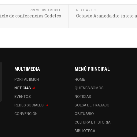
PREVIOUS ARTICLE
NEXT ARTICLE
iclo de conferencias Codelco
Octavio Araneda dio inicio 
MULTIMEDIA
MENÚ PRINCIPAL
PORTAL IIMCH
HOME
NOTICIAS
QUIÉNES SOMOS
EVENTOS
NOTICIAS
REDES SOCIALES
BOLSA DE TRABAJO
CONVENCIÓN
OBITUARIO
CULTURA E HISTORIA
BIBLIOTECA