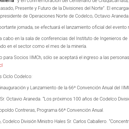
Minería”
y en conmemoración del Centenario de Chuquicamata, la
Pasado, Presente y Futuro de la Divisiones del Norte”. El encar
cepresidente de Operaciones Norte de Codelco, Octavio Araneda
ortante jornada, se efectuará el lanzamiento oficial del evento m
 a cabo en la sala de conferencias del Instituto de Ingenieros d
do en el sector como el mes de la minería.
 para Socios IIMCh, sólo se aceptará el ingreso a las personas
cl
s Ciclo Codelco:
, inauguración y Lanzamiento de la 66º Convención Anual del IIM
Sr. Octavio Araneda. “Los próximos 100 años de Codelco Divisi
eopoldo Contreras, Programa 66ª Convención Anual.
o
, Codelco División Ministro Hales Sr. Carlos Caballero. “Concen