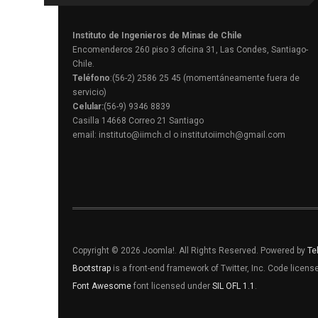
Instituto de Ingenieros de Minas de Chile
Encomenderos 260 piso 3 oficina 31, Las Condes, Santiago-
Chile.
Teléfono
:(56-2) 2586 25 45 (momentáneamente fuera de
servicio)
Celular:
(56-9) 9346 8839
Casilla 14668 Correo 21 Santiago
email: instituto@iimch.cl o institutoiimch@gmail.com
Copyright © 2026 Joomla!. All Rights Reserved. Powered by
Te
Bootstrap
is a front-end framework of Twitter, Inc. Code licen
Font Awesome
font licensed under
SIL OFL 1.1
.