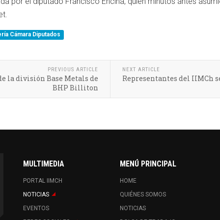
da por el diputado Francisco Encina, quien minutos antes asu
et.
ría Cámara Diputados
PREVIOUS ARTICLE
NEXT ARTICLE
de la división Base Metals de
Representantes del IIMCh se
BHP Billiton
MULTIMEDIA
MENÚ PRINCIPAL
PORTAL IIMCH
HOME
NOTICIAS
QUIÉNES SOMOS
EVENTOS
NOTICIAS