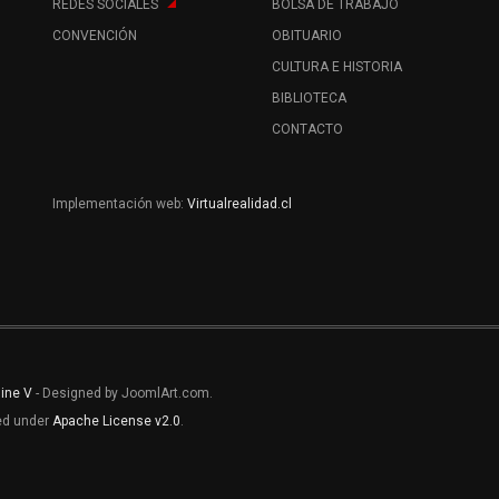
REDES SOCIALES
BOLSA DE TRABAJO
CONVENCIÓN
OBITUARIO
CULTURA E HISTORIA
BIBLIOTECA
CONTACTO
Implementación web:
Virtualrealidad.cl
line V
- Designed by JoomlArt.com.
sed under
Apache License v2.0
.