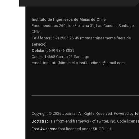
Instituto de Ingenieros de Minas de Chile
Encomenderos 260 piso 3 oficina 31, Las Condes, Santiago-
Chile.
Teléfono
:(56-2) 2586 25 45 (momentáneamente fuera de
servicio)
Celular:
(56-9) 9346 8839
Casilla 14668 Correo 21 Santiago
email: instituto@iimch.cl o institutoiimch@gmail.com
Copyright © 2026 Joomla!. All Rights Reserved. Powered by
Te
Bootstrap
is a front-end framework of Twitter, Inc. Code licen
Font Awesome
font licensed under
SIL OFL 1.1
.