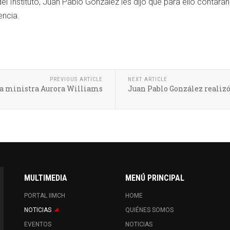
 del Instituto, Juan Pablo Gonzalez les dijo que para ello contar
encia.
PREVIOUS ARTICLE
NEXT ARTICLE
 la ministra Aurora Williams
Juan Pablo González realizó
MULTIMEDIA
MENÚ PRINCIPAL
PORTAL IIMCH
HOME
NOTICIAS
QUIÉNES SOMOS
EVENTOS
NOTICIAS