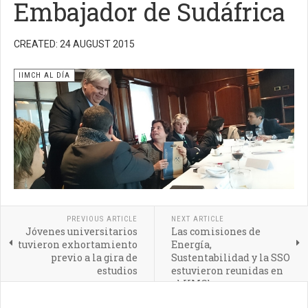
Embajador de Sudáfrica
CREATED: 24 AUGUST 2015
IIMCH AL DÍA
PREVIOUS ARTICLE
NEXT ARTICLE
Jóvenes universitarios
Las comisiones de
tuvieron exhortamiento
Energía,
previo a la gira de
Sustentabilidad y la SSO
estudios
estuvieron reunidas en
el IIMCh