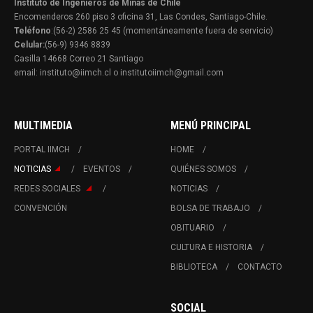
Instituto de Ingenieros de Minas de Chile
Encomenderos 260 piso 3 oficina 31, Las Condes, Santiago-Chile.
Teléfono
:(56-2) 2586 25 45 (momentáneamente fuera de servicio)
Celular:
(56-9) 9346 8839
Casilla 14668 Correo 21 Santiago
email: instituto@iimch.cl o institutoiimch@gmail.com
MULTIMEDIA
MENÚ PRINCIPAL
PORTAL IIMCH
HOME
NOTICIAS
EVENTOS
QUIÉNES SOMOS
REDES SOCIALES
NOTICIAS
CONVENCIÓN
BOLSA DE TRABAJO
OBITUARIO
CULTURA E HISTORIA
BIBLIOTECA
CONTACTO
SOCIAL