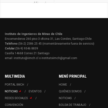
Minería
Instituto de Ingenieros de Minas de Chile
Encomenderos 260 piso 3 oficina 31, Las Condes, Santiago-Chile.
Teléfono
:(56-2) 2586 25 45 (momentáneamente fuera de servicio)
Celular:
(56-9) 9346 8839
Casilla 14668 Correo 21 Santiago
email: instituto@iimch.cl o institutoiimch@gmail.com
MULTIMEDIA
MENÚ PRINCIPAL
PORTAL IIMCH
HOME
NOTICIAS
EVENTOS
QUIÉNES SOMOS
REDES SOCIALES
NOTICIAS
CONVENCIÓN
BOLSA DE TRABAJO