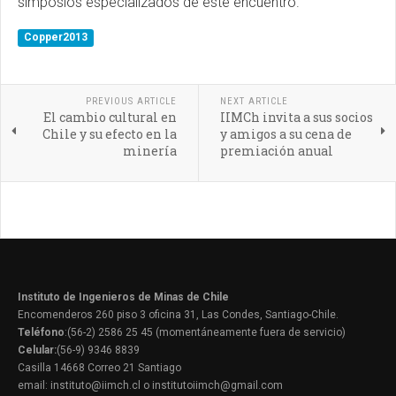
simposios especializados de este encuentro.
Copper2013
PREVIOUS ARTICLE
NEXT ARTICLE
El cambio cultural en
IIMCh invita a sus socios
Chile y su efecto en la
y amigos a su cena de
minería
premiación anual
Instituto de Ingenieros de Minas de Chile
Encomenderos 260 piso 3 oficina 31, Las Condes, Santiago-Chile.
Teléfono
:(56-2) 2586 25 45 (momentáneamente fuera de servicio)
Celular:
(56-9) 9346 8839
Casilla 14668 Correo 21 Santiago
email: instituto@iimch.cl o institutoiimch@gmail.com