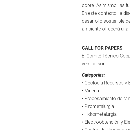
cobre. Asimismo, las fu
En este contexto, la di
desarrollo sostenible d
ambiente ofrecerá una ci
CALL FOR PAPERS
El Comité Técnico Copp
versión son:
Categorías:
• Geología Recursos y 
• Minería
• Procesamiento de Min
• Pirometalurgia
• Hidrometalurgia
• Electroobtención y El
• Control de Procesos 