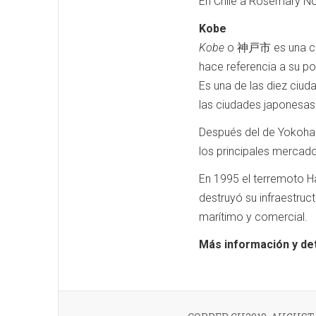
En Chile a Rosemary 
Kobe
Kobe
o 神戸市 es una ciud
hace referencia a su pos
Es una de las diez ciu
las ciudades japonesas
Después del de Yokoham
los principales mercad
En 1995 el terremoto H
destruyó su infraestruc
marítimo y comercial.
Más información y deta