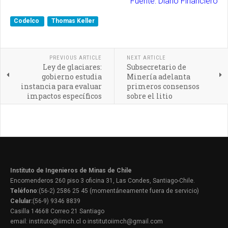
Fuente: Diario Financiero
Codelco
Thomas Keller
PREVIOUS ARTICLE
NEXT ARTICLE
Ley de glaciares:
Subsecretario de
gobierno estudia
Minería adelanta
instancia para evaluar
primeros consensos
impactos específicos
sobre el litio
Instituto de Ingenieros de Minas de Chile
Encomenderos 260 piso 3 oficina 31, Las Condes, Santiago-Chile.
Teléfono
:(56-2) 2586 25 45 (momentáneamente fuera de servicio)
Celular:
(56-9) 9346 8839
Casilla 14668 Correo 21 Santiago
email: instituto@iimch.cl o institutoiimch@gmail.com