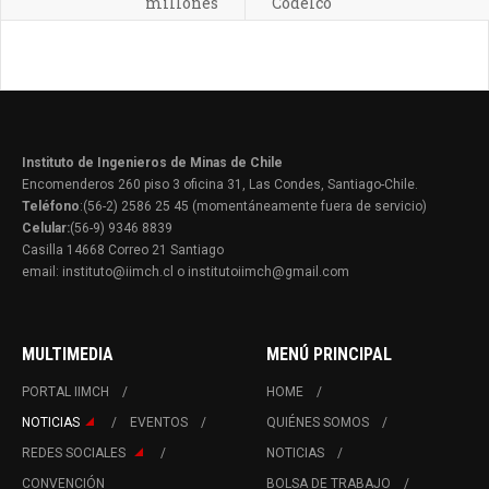
millones
Codelco
Instituto de Ingenieros de Minas de Chile
Encomenderos 260 piso 3 oficina 31, Las Condes, Santiago-Chile.
Teléfono
:(56-2) 2586 25 45 (momentáneamente fuera de servicio)
Celular:
(56-9) 9346 8839
Casilla 14668 Correo 21 Santiago
email: instituto@iimch.cl o institutoiimch@gmail.com
MULTIMEDIA
MENÚ PRINCIPAL
PORTAL IIMCH
HOME
NOTICIAS
EVENTOS
QUIÉNES SOMOS
REDES SOCIALES
NOTICIAS
CONVENCIÓN
BOLSA DE TRABAJO