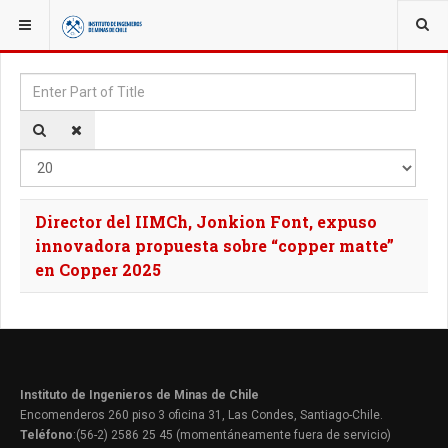
YOU ARE HERE:
TAGS
Enter Part of Title
Disp
Director del IIMCh, Jonkion Font, expuso
innovadora propuesta sobre “copper matte”
en Copper 2025
Instituto de Ingenieros de Minas de Chile
Encomenderos 260 piso 3 oficina 31, Las Condes, Santiago-Chile.
Teléfono
:(56-2) 2586 25 45 (momentáneamente fuera de servicio)