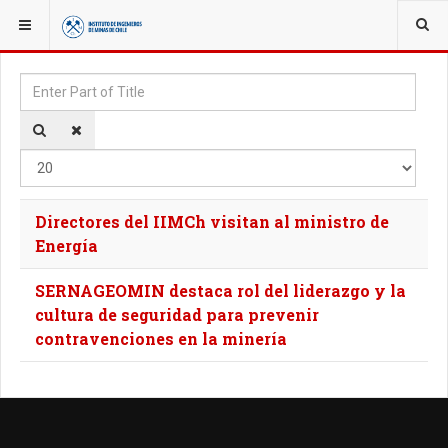
YOU ARE HERE:
TAGS
Enter Part of Title
Disp
Directores del IIMCh visitan al ministro de
Energía
SERNAGEOMIN destaca rol del liderazgo y la
cultura de seguridad para prevenir
contravenciones en la minería