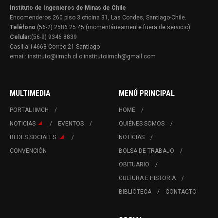
Instituto de Ingenieros de Minas de Chile
Encomenderos 260 piso 3 oficina 31, Las Condes, Santiago-Chile.
Teléfono
:(56-2) 2586 25 45 (momentáneamente fuera de servicio)
Celular:
(56-9) 9346 8839
Casilla 14668 Correo 21 Santiago
email: instituto@iimch.cl o institutoiimch@gmail.com
MULTIMEDIA
MENÚ PRINCIPAL
PORTAL IIMCH
HOME
NOTICIAS
EVENTOS
QUIÉNES SOMOS
REDES SOCIALES
NOTICIAS
CONVENCIÓN
BOLSA DE TRABAJO
OBITUARIO
CULTURA E HISTORIA
BIBLIOTECA
CONTACTO