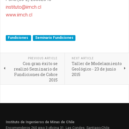
instituto@iimch.cl
www.iimch.cl
Fundiciones
Seminario Fundiciones
PREVIOUS ARTICLE
NEXT ARTICLE
Con gran éxito se
Taller de Modelamiento
realizó Seminario de
Geológico - 23 de junio
Fundiciones de Cobre
2015
2015
Instituto de Ingenieros de Minas de Chile
Encomenderos 260 piso 3 oficina 31, Las Condes, Santiago-Chile.