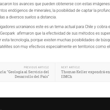
caron los avances que pueden obtenerse con estas imágenes s
ntos endógenos de minerales; la posibilidad de captar la profund
as a diversos suelos a distancia.
igadores ucranianos este es un tema actual para Chile y cobra 
Geopark afirmaron que la efectividad de sus métodos es superio
izar esta tecnología, porque existen muchas posibilidades de bú
télites son muy efectivos especialmente en territorios como el
PREVIOUS ARTICLE
NEXT ARTICLE
a: "Geología al Servicio del
Thomas Keller expondrá en 
Desarrollo del País"
IIMCh