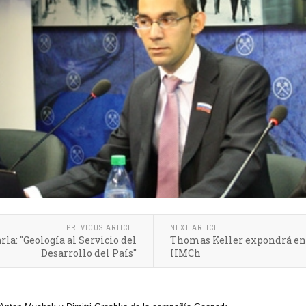
PREVIOUS ARTICLE
NEXT ARTICLE
a: "Geología al Servicio del
Thomas Keller expondrá en 
Desarrollo del País"
IIMCh