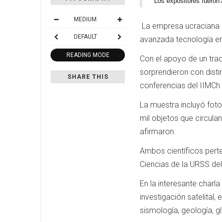
Los expositores fueron
MEDIUM
La empresa ucraciana G
DEFAULT
avanzada tecnología en 
READING MODE
Con el apoyo de un trad
sorprendieron con distin
SHARE THIS
conferencias del IIMCh 
La muestra incluyó fotog
mil objetos que circulan
afirmaron.
Ambos científicos perte
Ciencias de la URSS del 
En la interesante char
investigación satelital
sismología, geología, gl