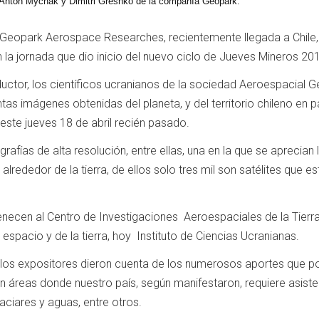
 Anton Mychak y Dimitri Greshko de la compañía Geopark.
eopark Aerospace Researches, recientemente llegada a Chile, 
la jornada que dio inicio del nuevo ciclo de Jueves Mineros 20
uctor, los científicos ucranianos de la sociedad Aeroespacial 
tas imágenes obtenidas del planeta, y del territorio chileno en par
este jueves 18 de abril recién pasado.
rafías de alta resolución, entre ellas, una en la que se aprecian 
 alrededor de la tierra, de ellos solo tres mil son satélites que 
necen al Centro de Investigaciones Aeroespaciales de la Tierra
espacio y de la tierra, hoy Instituto de Ciencias Ucranianas.
la los expositores dieron cuenta de los numerosos aportes que p
, en áreas donde nuestro país, según manifestaron, requiere asist
aciares y aguas, entre otros.