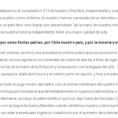
elebramos el cumpleaños 213 de nuestro Chile libre, independiente y so
 puesto como chilenos, lo nuestro, hemos caminado en un derrotero de
un país libre, sino lograr uno desarrollado “de la mano de nuestra mine
de nuestra historia independiente, tener una mejor calidad de vida…
a por estas fiestas patrias, por Chile nuestro país, y por la minería y n
de ser colonia, se inició una actividad económica libre que nos posicio
do se nos agotaron los minerales de cobre de alta ley a fines de siglo
r ley de la mano de la flotación y la lixiviación con la llegada del sXX…
 aunque la ´plata duró poco y el carbón ya no es opción, y hoy son par
n todo el auge minero del salitre, con un primer centenario de nuestra 
monopolio mundial el que lamentablemente no supimos administrar y que
Alemania-, produjo el salitre sintético que nos dejó fuera de mercado c
s con la Segunda Guerra Mundial cuando vendimos nuestro cobre a precio
 acceder a eventuales ingresos cuantiosos por el aumento de la deman