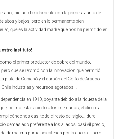
berano, iniciado tímidamente con la primera Junta de
 altos y bajos, pero en lo permanente bien
ría”, que es la actividad madre que nos ha permitido en
uestro Instituto!
nó como el primer productor de cobre del mundo,
, pero que se retomó con la innovación que permitió
 La plata de Copiapó y el carbón del Golfo de Arauco
a Chile industrias y recursos agotados …
independencia en 1910, boyante debido a la riqueza de la
, por no estar abierto a los mercados, el cliente a
omplicándonos casi todo el resto del siglo,… dura
 demasiado preferente a los aliados, casi vil precio,
da de materia prima acicateada por la guerra … pero