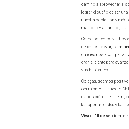
camino a aprovechar el sol
lograr el sueño de ser una
nuestra población y más, q
maritorio y antártico-, al se
Como podemos ver, hoy deb
debemos relevar, “
la mine
quienes nos acompañan y c
gran aliciente para avanzar
sus habitantes.
Colegas, seamos positivos,
optimismo en nuestro Chi
disposición… de ti de mí
las oportunidades y las a
Viva el 18 de septiembre, 