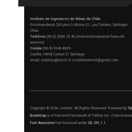
Instituto de Ingenieros de Minas de Chile
Encomenderos 260 piso 3 oficina 31, Las Condes, Santiago-
Chile.
Teléfono
:(56-2) 2586 25 45 (momentáneamente fuera de
servicio)
Celular:
(56-9) 9346 8839
Casilla 14668 Correo 21 Santiago
email: instituto@iimch.cl o institutoiimch@gmail.com
Copyright © 2026 Joomla!. All Rights Reserved. Powered by
Te
Bootstrap
is a front-end framework of Twitter, Inc. Code licen
Font Awesome
font licensed under
SIL OFL 1.1
.