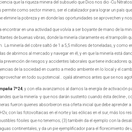
iencia que la riqueza minera del subsuelo que Dios nos dio -Cu Nitratos
 permite como sector minero, ser el catalizador para lograr un país que 
 elimine la pobreza y en donde las oportunidades se aprovechen y nos p
a encontrar en una actividad que volvía a ser boyante de mano de la mine
ltantes de buenas vibras, donde la minería claramente es el trampolín 
ón. La minería del cobre saltó de 1 a 5,5 millones de toneladas, y com
das de abrirnos al mercado y navegar en él, y en que la minería está da
 prevención de riesgos y accidentes laborales que tiene indicadores qu
ncias de la sociedad en cuanto a medio ambiente en lo local y el cambio
aprovechar en todo su potencial… ojalá atinemos antes que se nos ago
ompaña 7*24
, y con ella avanzamos al darnos la energía de activación 
andes que la minería -y que nos darán sustento cuando ésta decline-, c
eras fueron quienes absorbieron esa oferta inicial que debe aprender a
2v, con las fotovoltaicas en el norte y las eólicas en el sur, más los r
ustibles fósiles que no tenemos; (3) también da el ejemplo con la des
guas continentales, y da un pie ejemplificador para el florecimiento de un