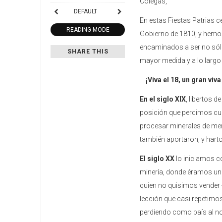
Colegas,
DEFAULT
En estas Fiestas Patrias c
READING MODE
Gobierno de 1810, y hemos
encaminados a ser no sólo 
SHARE THIS
mayor medida y a lo largo 
…
¡Viva el 18, un gran viv
En el siglo XIX
, libertos 
posición que perdimos cuan
procesar minerales de meno
también aportaron, y harto
El siglo XX
lo iniciamos co
minería, donde éramos un 
quien no quisimos vender -
lección que casi repetimo
perdiendo como país al no