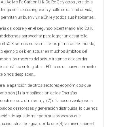
 Au Ag Mo Fe Carbón Li K Co Re Ge y otros-, era de la
tenga suficientes ingresos y salte en calidad de vida,
ermitan un buen vivir a Chile y todos sus habitantes…
ría del cobre, y en el segundo bicentenario año 2010,
que debemos aprovechar para lograr un desarrollo
o en el sXIX somos nuevamente los primeros del mundo,
ndo ejemplo de bien actuar en muchos ámbitos del
e son los mejores del país, y tratando de abordar
 climático en lo global… El litio es un nuevo elemento
te o nos desplacen…
para la aparición de otros sectores económicos que
omo son (1) la masificación de las Energías
 sostenerse a sí misma, y; (2) dé acceso ventajoso a
espaldos de represas y generación distribuida, lo que nos
alación de agua de mar para sus procesos que
a industria del agua, con la que (4) la minería abre el