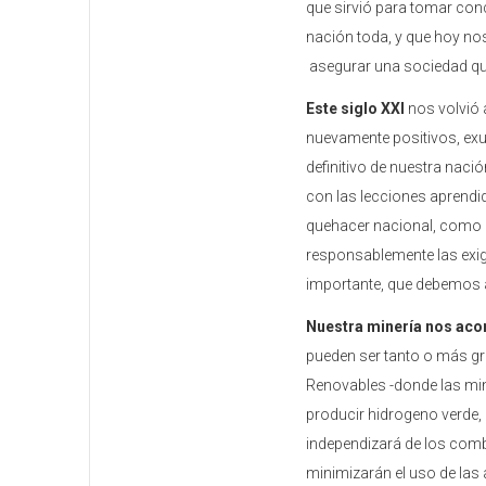
que sirvió para tomar conc
nación toda, y que hoy nos
asegurar una sociedad que
Este siglo XXI
nos volvió 
nuevamente positivos, exu
definitivo de nuestra naci
con las lecciones aprendi
quehacer nacional, como la
responsablemente las exige
importante, que debemos 
Nuestra minería nos ac
pueden ser tanto o más gr
Renovables -donde las min
producir hidrogeno verde, H
independizará de los comb
minimizarán el uso de las a