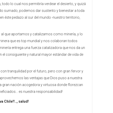
todo lo cual nos permitiría verdear el desierto, y quizá
, todo sumado, podemos dar sustento y bienestar a toda
n éste pedazo al sur del mundo -nuestro territorio,
 al que aportamos y catalizamos como minería, y lo
 minera que es top mundial y nos colaboran todos
minería entrega una fuerza catalizadora que nos da un
con el consiguiente y natural mayor estándar de vida de
on tranquilidad por el futuro, pero con gran fervor y
aprovechemos las ventajas que Dios puso a nuestra
a gran nación acogedora y virtuosa donde florezcan
neficiados… es nuestra responsabilidad!
a Chile!!.., salud!