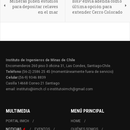
Mineras piden estudios
BHP envía adenda como
para depositar relaves
última opción para
en el mar
extender Cerro Colorado
Instituto de Ingenieros de Minas de Chile
Encomenderos 260 piso 3 oficina 31, Las Condes, Santiago-Chile.
Teléfono
:(56-2) 2586 25 45 (momentáneamente fuera de servicio)
Celular:
(56-9) 9346 8839
Casilla 14668 Correo 21 Santiago
email: instituto@iimch.cl o institutoiimch@gmail.com
MULTIMEDIA
MENÚ PRINCIPAL
PORTAL IIMCH
HOME
NOTICIAS
EVENTOS
QUIÉNES SOMOS