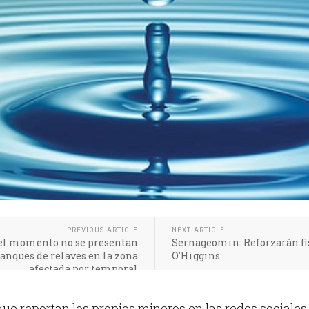
PREVIOUS ARTICLE
NEXT ARTICLE
el momento no se presentan
Sernageomin: Reforzarán fis
anques de relaves en la zona
O'Higgins
afectada por temporal
ue reportan los propios mineros en las redes sociales