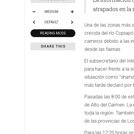
atrapados en la 
MEDIUM
DEFAULT
Una de las zonas más af
crecida del río Copiapó
READING MODE
caminos debido a las i
SHARE THIS
desde las faenas.
El subsecretario del I
para hacer frente a la s
situiación como "dramát
más tarde declaró por t
Pasadas las 8:00 de est
de Alto del Carmen. La 
toda la región. Tambié
de las provincias de Los
Para las 12:20 horas se