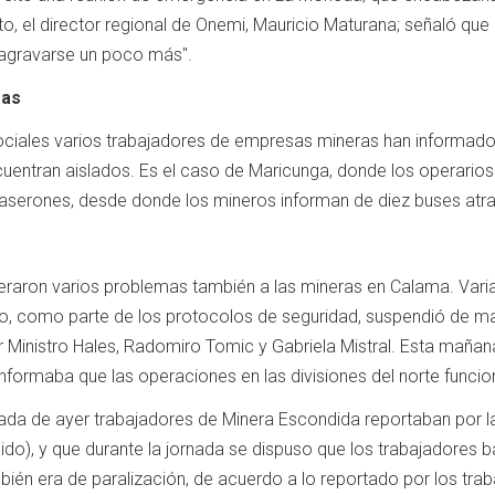
, el director regional de Onemi, Mauricio Maturana; señaló que
 agravarse un poco más".
ras
sociales varios trabajadores de empresas mineras han informado
cuentran aislados. Es el caso de Maricunga, donde los operario
aserones, desde donde los mineros informan de diez buses atrap
eneraron varios problemas también a las mineras en Calama. Var
o, como parte de los protocolos de seguridad, suspendió de ma
 Ministro Hales, Radomiro Tomic y Gabriela Mistral. Esta mañan
informaba que las operaciones en las divisiones del norte func
ada de ayer trabajadores de Minera Escondida reportaban por la
ngido), y que durante la jornada se dispuso que los trabajadores
ambién era de paralización, de acuerdo a lo reportado por los t