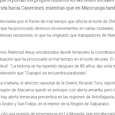
ruta hacia Caserones; mientras que en Maricunga tamb
ectadas por el frente de mal tiempo que afecta al norte de Chi
 que ha provocado diversos inconvenientes en varias ciudades, 
ntensas nevazones, lo que ha originado que trabajadores de Ma
nterior, Mahmud Aleuy, encabezaba desde temprano la coordinaci
ituación que ha provocado el mal tiempo en el norte del país. El 
ica". "La historia se ha repetido despues de 80 años, dijo esta 
elevisión que "Copiapó se encuentra paralizado".
a mañana, el director nacional de la Onemi, Ricardo Toro, repor
región de Atacama quedó en principio con alerta amarilla, pero la
n hay alerta temprana preventiva en las regiones de Antofagast
 Andes y San Felipe, en el interior de la Región de Valparaíso.
 citó una reunión de emergencia en La Moneda, que encabezaría 