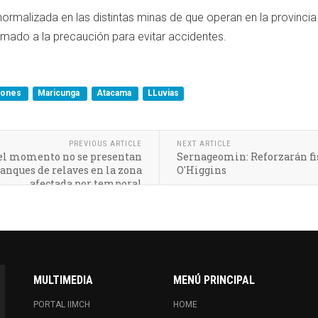
 normalizada en las distintas minas de que operan en la provincia
lamado a la precaución para evitar accidentes.
rones
Maricunga
Atacama
LLuvias
PREVIOUS ARTICLE
NEXT ARTICLE
el momento no se presentan
Sernageomin: Reforzarán fis
anques de relaves en la zona
O'Higgins
afectada por temporal
MULTIMEDIA
MENÚ PRINCIPAL
PORTAL IIMCH
HOME