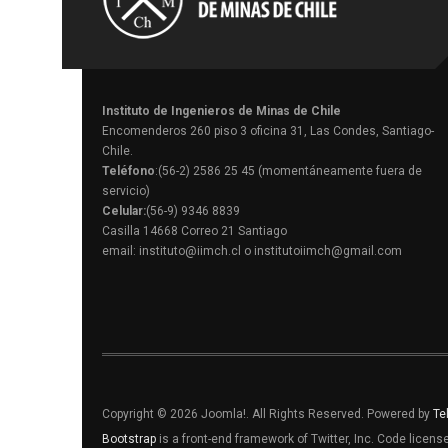
Instituto de Ingenieros de Minas de Chile
Encomenderos 260 piso 3 oficina 31, Las Condes, Santiago-
Chile.
Teléfono
:(56-2) 2586 25 45 (momentáneamente fuera de
servicio)
Celular:
(56-9) 9346 8839
Casilla 14668 Correo 21 Santiago
email: instituto@iimch.cl o institutoiimch@gmail.com
Copyright © 2026 Joomla!. All Rights Reserved. Powered by
Te
Bootstrap
is a front-end framework of Twitter, Inc. Code licen