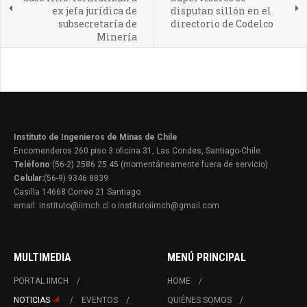
ex jefa jurídica de
disputan sillón en el
subsecretaría de
directorio de Codelco
Minería
Instituto de Ingenieros de Minas de Chile
Encomenderos 260 piso 3 oficina 31, Las Condes, Santiago-Chile.
Teléfono
:(56-2) 2586 25 45 (momentáneamente fuera de servicio)
Celular:
(56-9) 9346 8839
Casilla 14668 Correo 21 Santiago
email: instituto@iimch.cl o institutoiimch@gmail.com
MULTIMEDIA
MENÚ PRINCIPAL
PORTAL IIMCH
HOME
NOTICIAS
EVENTOS
QUIÉNES SOMOS