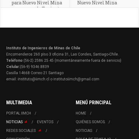
para Nuevo Nivel Mina
Nuevo Nivel Mina
de Teniente
Instituto de Ingenieros de Minas de Chile
Encomenderos 260 piso 3 oficina 31, Las Condes, Santiago-Chile.
Teléfono
:(56-2) 2586 25 45 (momentáneamente fuera de servicio)
Celular:
(56-9) 9346 8839
Casilla 14668 Correo 21 Santiago
email: instituto@iimch.cl o institutoiimch@gmail.com
MULTIMEDIA
MENÚ PRINCIPAL
PORTAL IIMCH
HOME
NOTICIAS
EVENTOS
QUIÉNES SOMOS
REDES SOCIALES
NOTICIAS