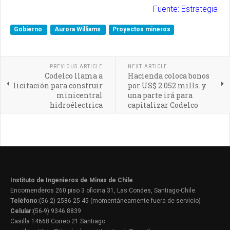
Fuente: Estrategia
Gobierno
Aurora Williams
Proyectos mineros
PREVIOUS ARTICLE
NEXT ARTICLE
Codelco llama a
Hacienda coloca bonos
licitación para construir
por US$ 2.052 mills. y
minicentral
una parte irá para
hidroélectrica
capitalizar Codelco
Instituto de Ingenieros de Minas de Chile
Encomenderos 260 piso 3 oficina 31, Las Condes, Santiago-Chile.
Teléfono
:(56-2) 2586 25 45 (momentáneamente fuera de servicio)
Celular:
(56-9) 9346 8839
Casilla 14668 Correo 21 Santiago