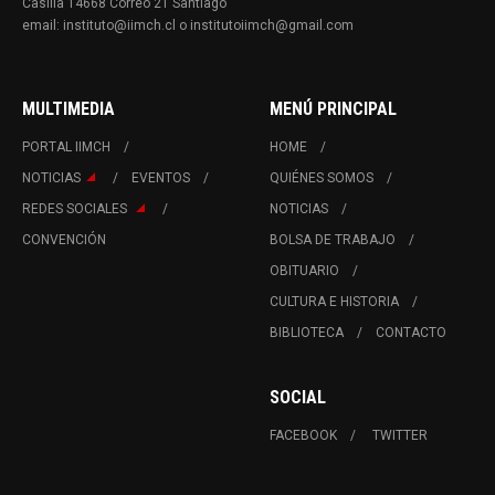
Casilla 14668 Correo 21 Santiago
email: instituto@iimch.cl o institutoiimch@gmail.com
MULTIMEDIA
MENÚ PRINCIPAL
PORTAL IIMCH
HOME
NOTICIAS
EVENTOS
QUIÉNES SOMOS
REDES SOCIALES
NOTICIAS
CONVENCIÓN
BOLSA DE TRABAJO
OBITUARIO
CULTURA E HISTORIA
BIBLIOTECA
CONTACTO
SOCIAL
FACEBOOK
TWITTER