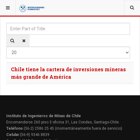
YOU ARE HERE:
TAGS
Enter Part of Title
Disp
Chile tiene la cartera de inversiones mineras
más grande de América
Instituto de Ingenieros de Minas de Chile
Encomenderos 260 piso 3 oficina 31, Las Condes, Santiago-Chile.
Teléfono
:(56-2) 2586 25 45 (momentáneamente fuera de servicio)
Celular:
(56-9) 9346 8839