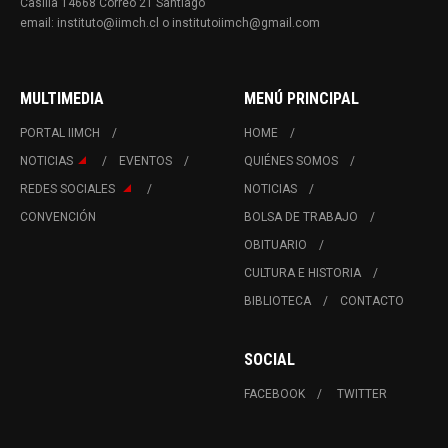
Casilla 14668 Correo 21 Santiago
email: instituto@iimch.cl o institutoiimch@gmail.com
MULTIMEDIA
MENÚ PRINCIPAL
PORTAL IIMCH
HOME
NOTICIAS
EVENTOS
QUIÉNES SOMOS
REDES SOCIALES
NOTICIAS
CONVENCIÓN
BOLSA DE TRABAJO
OBITUARIO
CULTURA E HISTORIA
BIBLIOTECA
CONTACTO
SOCIAL
FACEBOOK
TWITTER