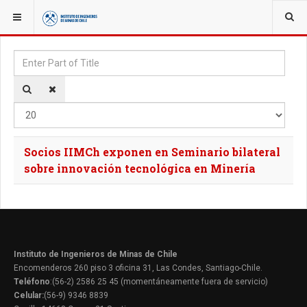
YOU ARE HERE:
TAGS
Enter Part of Title
Disp
Socios IIMCh exponen en Seminario bilateral
sobre innovación tecnológica en Minería
Instituto de Ingenieros de Minas de Chile
Encomenderos 260 piso 3 oficina 31, Las Condes, Santiago-Chile.
Teléfono
:(56-2) 2586 25 45 (momentáneamente fuera de servicio)
Celular:
(56-9) 9346 8839