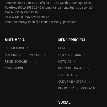
Encomenderos 260 piso 3 oficina 31, Las Condes, Santiago-Chile.
Teléfono
:(56-2) 2586 25 45 (momentáneamente fuera de servicio)
Celular:
(56-9) 9346 8839
Casilla 14668 Correo 21 Santiago
email: instituto@iimch.cl o institutoiimch@gmail.com
MULTIMEDIA
MENÚ PRINCIPAL
PORTAL IIMCH
HOME
NOTICIAS
EVENTOS
QUIÉNES SOMOS
REDES SOCIALES
NOTICIAS
CONVENCIÓN
BOLSA DE TRABAJO
OBITUARIO
CULTURA E HISTORIA
BIBLIOTECA
CONTACTO
SOCIAL